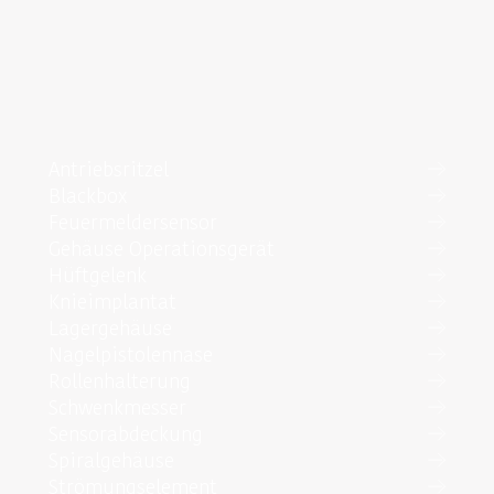
Antriebsritzel
Blackbox
Feuermeldersensor
Gehäuse Operationsgerät
Hüftgelenk
Knieimplantat
Lagergehäuse
Nagelpistolennase
Rollenhalterung
Schwenkmesser
Sensorabdeckung
Spiralgehäuse
Strömungselement