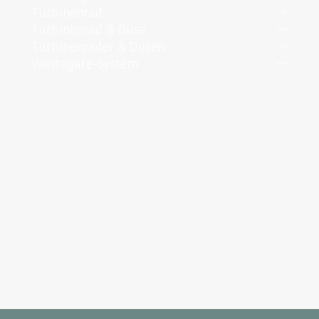
Turbinenrad
Turbinenrad & Düse
Turbinenräder & Düsen
Wastegate-System